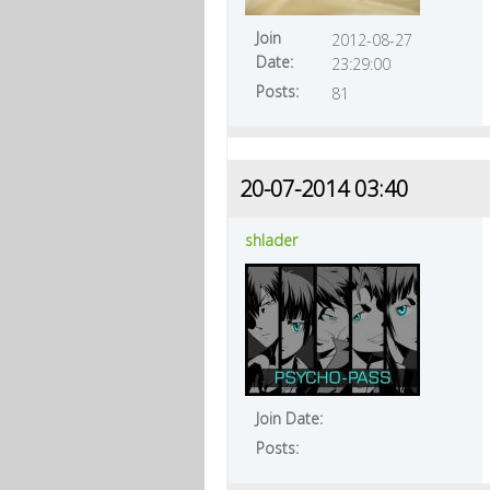
Join
2012-08-27
Date:
23:29:00
Posts:
81
20-07-2014 03:40
shlader
Join Date:
Posts: