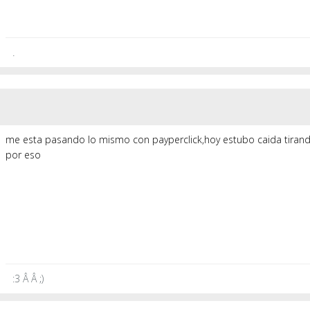
.
me esta pasando lo mismo con payperclick,hoy estubo caida tirando 
por eso
:3 Â Â ;)