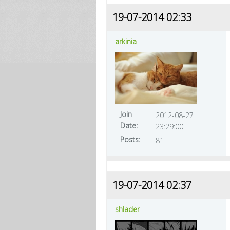
19-07-2014 02:33
arkinia
Join
2012-08-27
Date:
23:29:00
Posts:
81
19-07-2014 02:37
shlader