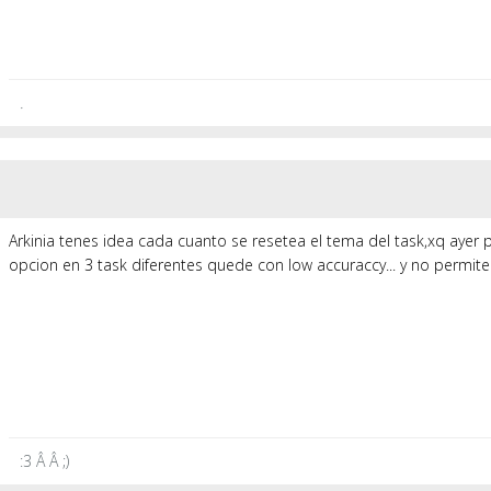
.
Arkinia tenes idea cada cuanto se resetea el tema del task,xq ayer 
opcion en 3 task diferentes quede con low accuraccy... y no permit
:3 Â Â ;)