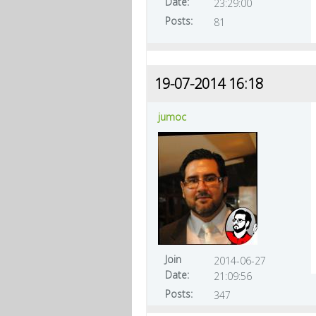
Date:
23:29:00
Posts:
81
19-07-2014 16:18
jumoc
Join
2014-06-27
Date:
21:09:56
Posts:
347