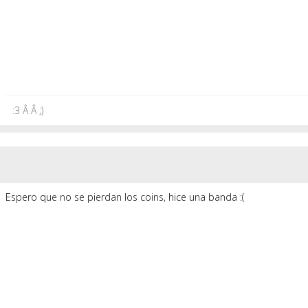
:3 Â Â ;)
Espero que no se pierdan los coins, hice una banda :(