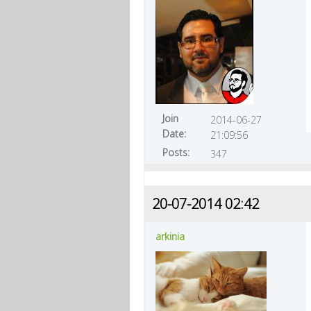
Join
2014-06-27
Date:
21:09:56
Posts:
347
20-07-2014 02:42
arkinia