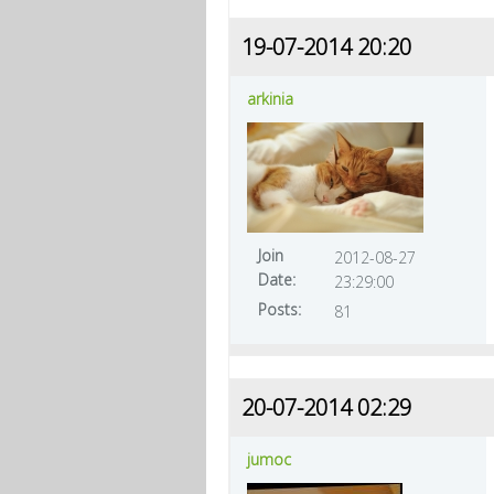
19-07-2014 20:20
arkinia
Join
2012-08-27
Date:
23:29:00
Posts:
81
20-07-2014 02:29
jumoc