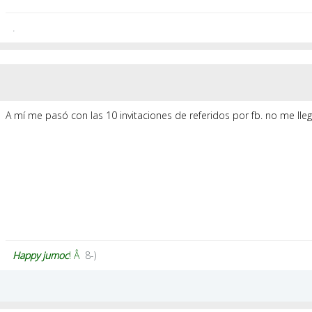
.
A mí me pasó con las 10 invitaciones de referidos por fb. no me lle
Happy
jumoc
! Â
8-)