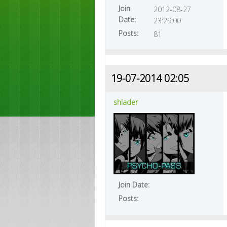
Join
2012-08-27
Date:
23:29:00
Posts:
81
19-07-2014 02:05
shlader
Join Date:
Posts: